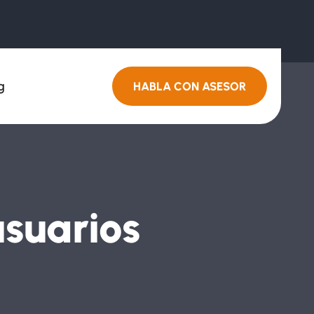
g
HABLA CON ASESOR
usuarios