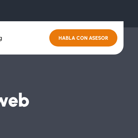
g
HABLA CON ASESOR
 web