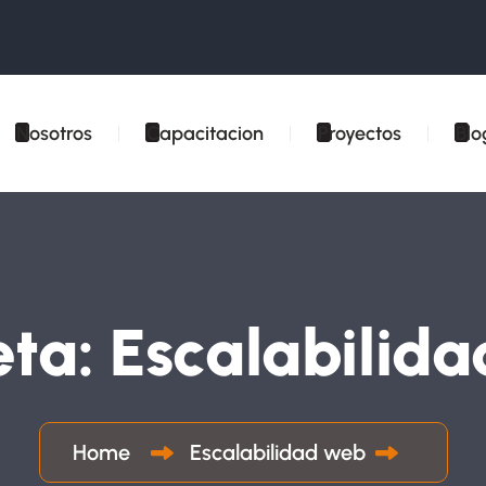
Nosotros
Capacitacion
Proyectos
Blo
eta:
Escalabilid
Home
Escalabilidad web