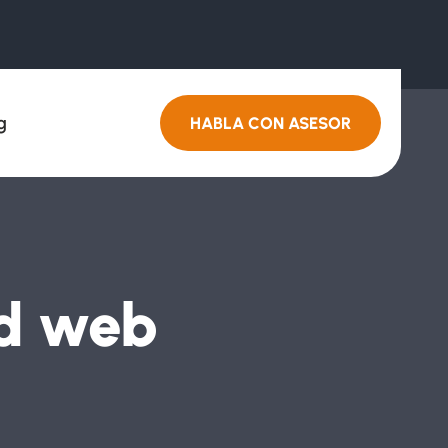
g
HABLA CON ASESOR
ad web