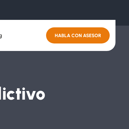
g
HABLA CON ASESOR
ictivo